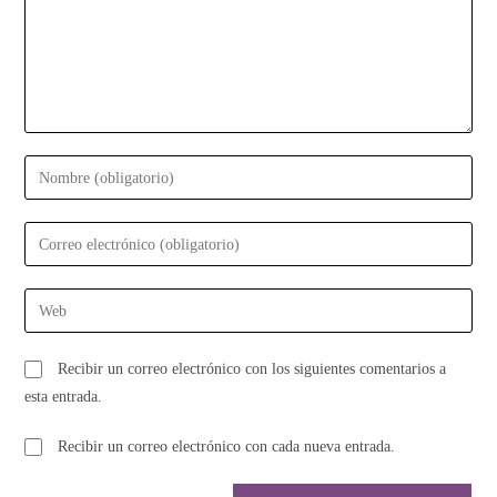
Introduce
tu
nombre
Introduce
o
tu
nombre
dirección
Introduce
de
de
la
usuario
correo
URL
para
Recibir un correo electrónico con los siguientes comentarios a
electrónico
de
comentar
esta entrada.
para
tu
comentar
web
Recibir un correo electrónico con cada nueva entrada.
(opcional)