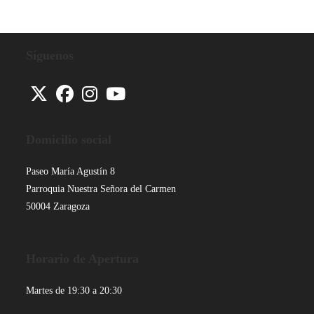
v
i
s
Síguenos
o
Se
Se
Se
Se
abre
abre
abre
abre
Domicilio social
en
en
en
en
una
una
una
una
Paseo María Agustín 8
nueva
nueva
nueva
nueva
Parroquia Nuestra Señora del Carmen
pestaña
pestaña
pestaña
pestaña
50004 Zaragoza
Horario de Apertura
Martes de 19:30 a 20:30