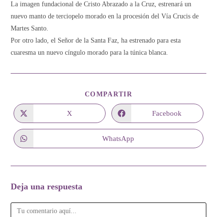
entrada:
La imagen fundacional de Cristo Abrazado a la Cruz, estrenará un
nuevo manto de terciopelo morado en la procesión del Vía Crucis de
Martes Santo.
Por otro lado, el Señor de la Santa Faz, ha estrenado para esta
cuaresma un nuevo cíngulo morado para la túnica blanca.
COMPARTIR
COMPARTIR
ESTE
CONTENIDO
X
Facebook
Se
Se
abre
abre
en
en
una
una
WhatsApp
Se
nueva
nueva
abre
ventana
ventana
en
una
nueva
ventana
Deja una respuesta
Comentario