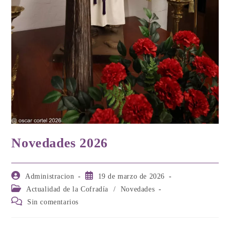
Novedades 2026
Autor
Publicación
Administracion
19 de marzo de 2026
de
de
Categoría
Actualidad de la Cofradía
/
Novedades
la
la
de
Comentarios
Sin comentarios
entrada:
entrada:
la
de
entrada:
la