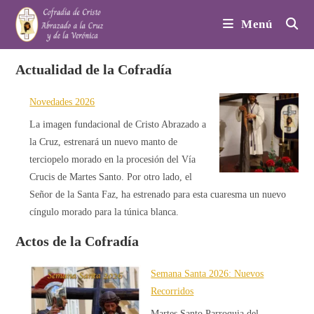
Ir
Menú
al
contenido
Actualidad de la Cofradía
Novedades 2026
La imagen fundacional de Cristo Abrazado a
la Cruz, estrenará un nuevo manto de
terciopelo morado en la procesión del Vía
Crucis de Martes Santo. Por otro lado, el
Señor de la Santa Faz, ha estrenado para esta cuaresma un nuevo
cíngulo morado para la túnica blanca.
Actos de la Cofradía
Semana Santa 2026: Nuevos
Recorridos
Martes Santo Parroquia del