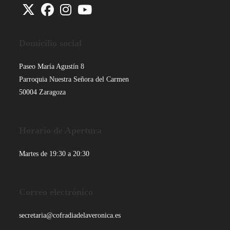
Se
Se
Se
Se
abre
abre
abre
abre
Domicilio social
en
en
en
en
una
una
una
una
Paseo María Agustín 8
nueva
nueva
nueva
nueva
Parroquia Nuestra Señora del Carmen
pestaña
pestaña
pestaña
pestaña
50004 Zaragoza
Horario de Apertura
Martes de 19:30 a 20:30
Correo electrónico
secretaria@cofradiadelaveronica.es