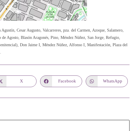
a Agustín, Cesar Augusto, Valcarreres, pza. del Carmen, Azoque, Salamero,
ro de Agosto, Blasón Aragonés, Pino, Méndez Núñez, San Jorge, Refugio,
enitencial), Don Jaime I, Méndez Núñez, Alfonso I, Manifestación, Plaza del
.
X
Facebook
WhatsApp
Se
Se
Se
abre
abre
abre
en
en
en
una
una
una
nueva
nueva
nueva
ventana
ventana
ventana