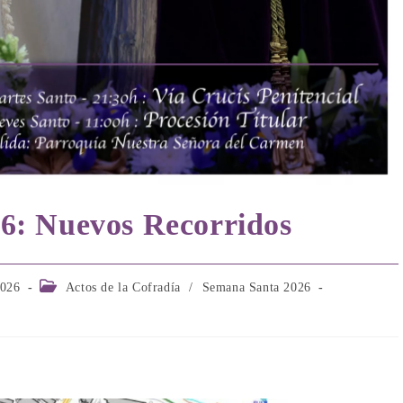
6: Nuevos Recorridos
Categoría
2026
Actos de la Cofradía
/
Semana Santa 2026
de
la
entrada: