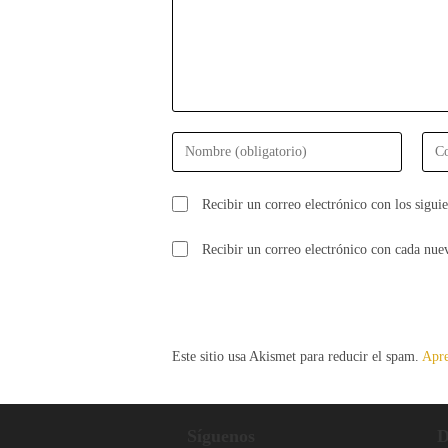
Introduce
Intr
tu
tu
nombre
dire
Recibir un correo electrónico con los siguie
o
de
nombre
corr
Recibir un correo electrónico con cada nue
de
elec
usuario
para
para
come
comentar
Este sitio usa Akismet para reducir el spam.
Apre
Síguenos
D