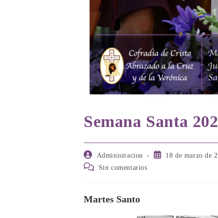
Semana Santa 202
Autor
Publicación
Administracion
18 de marzo de 
de
de
Comentarios
Sin comentarios
la
la
de
entrada:
entrada:
la
entrada:
Martes Santo