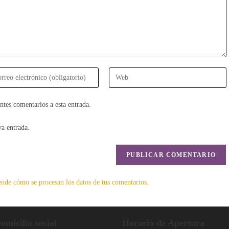
oduce
Introduce
la
cción
URL
ntes comentarios a esta entrada.
de
eo
tu
va entrada.
trónico
web
(opcional)
ntar
nde cómo se procesan los datos de tus comentarios.
omicilio social
Horario de Apertura