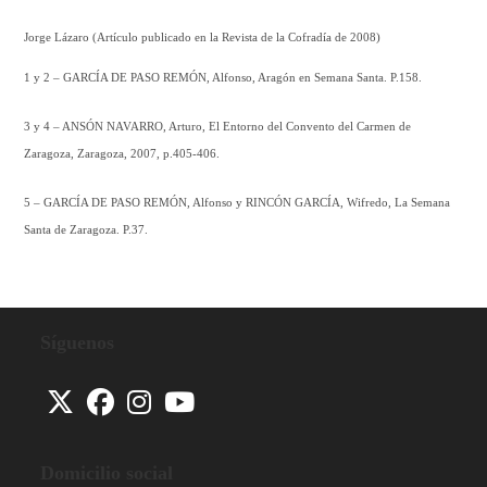
Jorge Lázaro (Artículo publicado en la Revista de la Cofradía de 2008)
1 y 2 – GARCÍA DE PASO REMÓN, Alfonso, Aragón en Semana Santa. P.158.
3 y 4 – ANSÓN NAVARRO, Arturo, El Entorno del Convento del Carmen de
Zaragoza, Zaragoza, 2007, p.405-406.
5 – GARCÍA DE PASO REMÓN, Alfonso y RINCÓN GARCÍA, Wifredo, La Semana
Santa de Zaragoza. P.37.
Síguenos
Se
Se
Se
Se
abre
abre
abre
abre
Domicilio social