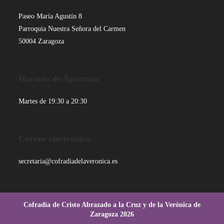
en
en
en
en
una
una
una
una
Paseo María Agustín 8
nueva
nueva
nueva
nueva
Parroquia Nuestra Señora del Carmen
pestaña
pestaña
pestaña
pestaña
50004 Zaragoza
Horario de Apertura
Martes de 19:30 a 20:30
Correo electrónico
secretaria@cofradiadelaveronica.es
Cofradía de Cristo Abrazado a la Cruz y de la Verónica de
Zaragoza 2026