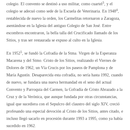
3
colegio. El convento se destinó a uso militar, como cuartel
, y el
4
colegio se adecuó como sede de la Escuela de Veterinaria. En 1948
,
restablecida de nuevo la orden, los Carmelitas retornaron a Zaragoza,
asentándose en la Iglesia del antiguo Colegio de San José. Entre
escombros encontraron, la bella talla del Crucificado llamado de los
Sitios, y tras ser restaurada se expuso al culto en la Iglesia.
5
En 1952
, se fundó la Cofradía de la Stma. Virgen de la Esperanza
Macarena y del Stmo. Cristo de los Sitios, realizando el Viernes de
Dolores de 1962, un Vía Crucis por los paseos de Pamplona y de
María Agustín. Desaparecida esta cofradía, no sería hasta 1992, cuando
de nuevo, se fundara una nueva hermandad en el seno del actual
Convento y Parroquia del Carmen, la Cofradía de Cristo Abrazado a la
Cruz y de la Verónica, que aunque fundada por otras circunstancias,
igual que sucediera con el Sepulcro del claustro del siglo XIV, creció
profesando una especial devoción al Cristo de los Sitios, antes citado, e
incluso llegó sacarlo en procesión durante 1993 a 1995, como ya había
sucedido en 1962.