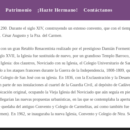
Patrimonio
¡Hazte Hermano!
Contáctanos
1290. Durante el siglo XIV, construyendo un extenso convento, que con el tiem
. César Augusto y la Pza. del Carmen.
, con un gran Retablo Renacentista realizado por el prestigioso Damián Forment
glo XVII, la Iglesia fue sustituida de nuevo, por un grandioso Templo Barroco, de
lesia: dos claustros, Noviciado con su Iglesia, el Colegio Universitario de Sa
 a los ataques franceses durante la Guerra de la Independencia, 1808-1809, q
y Colegio de San José con su iglesia. En 1836, con la Exclaustración y la Desa
arte de sus instalaciones al cuartel de la Guardia Civil, al depósito de Cadáve
icación original, ocupando la Vieja Iglesia del Noviciado que aún seguía en pie
legarían las nuevas propuestas urbanísticas, en las que se contemplaba la aper
ue quedaba del antiguo Convento y Colegio de Carmelitas, así como también fu
rmen). En 1962, se inauguraba la nueva Iglesia, Convento y Colegio de Ntra. S