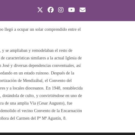
po llegó a ocupar un solar comprendido entre el
, y se ampliaban y remodelaban el resto de
 características similares a la actual Iglesia de
n José y diversas dependencias conventuales, así
uedando en un estado ruinoso. Después de la
mortización de Mendizábal, el Convento del
res y a locales diocesanos. En 1948, restablecida
, dotándola de culto, y convirtiéndose en uno de
tura de una amplia Vía (Cesar Augusto), fue
e demolido el vecino Convento de la Encarnación
eñora del Carmen del Pº Mª Agustín, 8.