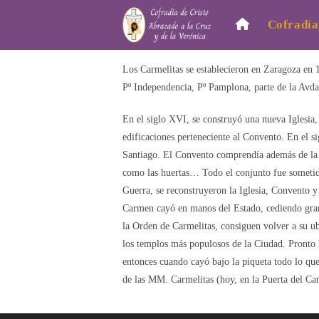
Ir
Cofradía
al
contenido
Los Carmelitas se establecieron en Zaragoza en 
Pº Independencia, Pº Pamplona, parte de la Avda
En el siglo XVI, se construyó una nueva Iglesia
edificaciones perteneciente al Convento. En el si
Santiago. El Convento comprendía además de la Ig
como las huertas… Todo el conjunto fue sometido
Guerra, se reconstruyeron la Iglesia, Convento 
Carmen cayó en manos del Estado, cediendo gran p
la Orden de Carmelitas, consiguen volver a su ub
los templos más populosos de la Ciudad. Pronto l
entonces cuando cayó bajo la piqueta todo lo q
de las MM. Carmelitas (hoy, en la Puerta del Ca