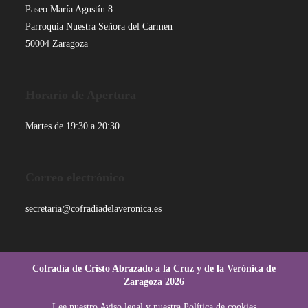
una
una
una
una
Paseo María Agustín 8
nueva
nueva
nueva
nueva
Parroquia Nuestra Señora del Carmen
pestaña
pestaña
pestaña
pestaña
50004 Zaragoza
Horario de Apertura
Martes de 19:30 a 20:30
Correo electrónico
secretaria@cofradiadelaveronica.es
Cofradía de Cristo Abrazado a la Cruz y de la Verónica de
Zaragoza 2026
Lee nuestro
Aviso legal
y nuestra
Política de cookies