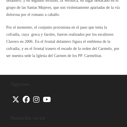
delantero, y en segundo término, la Verónica, en lugar destacado en el
grupo de las Santas Mujeres, que son violentamente apartadas de la vía
dolorosa por el romano a caballo.
Por el momento, el conjunto procesiona en el paso que tenía la
cofradía, cuya greca y faroles, fueron realizados por los escultores
Clavero en 2006. En el frontal delantero figura el emblema de la
cofradía, y en el frontal trasero el escudo de la orden del Carmelo, por
ser nuestra sede la Iglesia del Carmen de los PP. Carmelitas.
Síguenos
Se
Se
Se
Se
abre
abre
abre
abre
Domicilio social
en
en
en
en